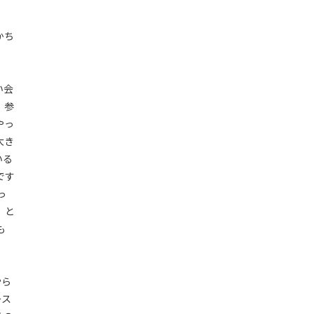
かち
い会
、参
やっ
大き
いる
です
っ
」と
も
やら
ース