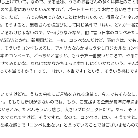
申し上げていて。なので、ある意味、うちのお客さんの多くは弊社のこと
るので非常にありがたいんですけど、パートナーとしてお付き合いをさせ
ると。ただ、一方でお約束できないことはやれないので、得意なチャネル
で。そうすると、業者さんを横並びにして同じ条件で「はい、どれが一番
ているわけじゃないので、やっぱりなかなか、俗に言う日本のコンペみた
ASEANとかね、新興国だと、一応、コンペなんだけど、表向きは、でも
ね、そういうコンペもあるし、アメリカなんかはもう少しロジカルなコン
日本のコンペって、どっちかと言うと、もう予算一番安いところで、やる
させてみたいな、あれはなかなかちょっと参加しにくいかなという、そん
ないって本当ですか？」って、「はい、本当です」という、そういう感じで
ないですけどね、うちの会社にご連絡をされる企業で、今までもそんなに
と…。そもそも新規が少ないのでね、もう、ご支援する企業が毎年毎年決
7年からとか、たぶんそういう感じ、大きいプロジェクトだと。あっ、そう
るのであれですけど、そうですね。なので、コンペは、はい、そうですと
んな嫌な感じで「コンペに出ない」と言っていることではございませんの