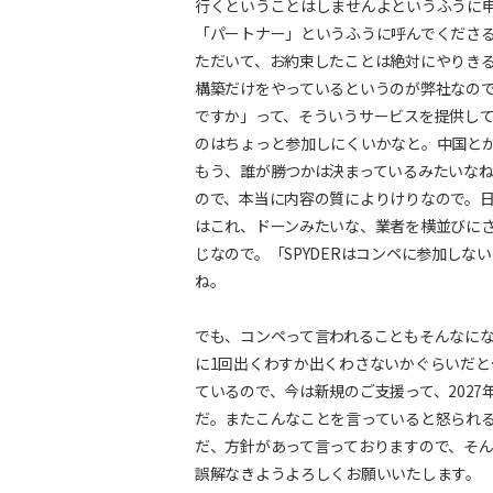
行くということはしませんよというふうに
「パートナー」というふうに呼んでくださ
ただいて、お約束したことは絶対にやりき
構築だけをやっているというのが弊社なの
ですか」って、そういうサービスを提供し
のはちょっと参加しにくいかなと。中国とか
もう、誰が勝つかは決まっているみたいな
ので、本当に内容の質によりけりなので。
はこれ、ドーンみたいな、業者を横並びに
じなので。「SPYDERはコンペに参加し
ね。
でも、コンペって言われることもそんなに
に1回出くわすか出くわさないかぐらいだ
ているので、今は新規のご支援って、202
だ。またこんなことを言っていると怒られ
だ、方針があって言っておりますので、そ
誤解なきようよろしくお願いいたします。