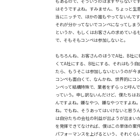
もあるので、そういうのはまずやらないで
はそうですよね。すみません、ちょっと生
当にニッチで、ほかの誰もやってないんで
それが分かってないでコンペになってしま
というか、もしくはお客さんの求めている
で、そもそもコンペは参加しないと。
もちろんね、お客さんのほうでA社、B社に
くてA社にする、B社にする、それはもう自
たら、もうそこは参加しないというのが今ま
コンペも面白くて、なんかね、世界的にコ
ンペって結構特殊で、業者をずらっと呼ん
っていう。申し訳ないんだけど、僕たちは
んですよね。嫌なやつ、嫌なやつですよね
ね。でもね、そうあってはいけないと思う
は自分たちの会社の利益が出ようが出まい
を発揮できてなければ、僕はこの単体の案
パフォーマンスを上げるという、それぐら