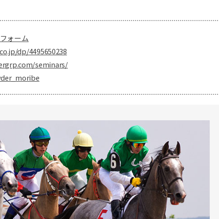
フォーム
co.jp/dp/4495650238
ergrp.com/seminars/
yder_moribe