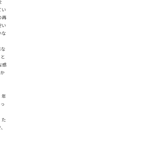
を
てい
の再
安い
いな
、
ペな
こと
な感
すか
、年
まっ
。た
で、