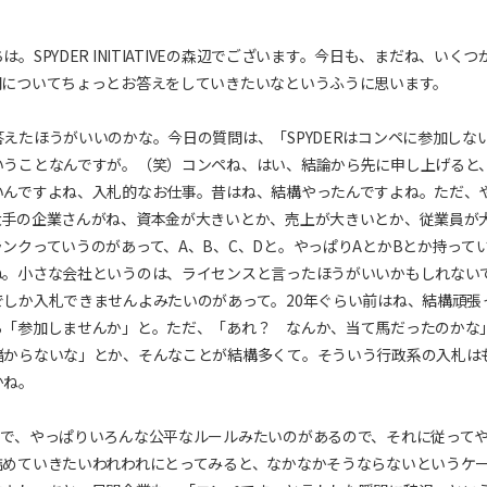
SPYDER INITIATIVEの森辺でございます。今日も、まだね、いくつ
問についてちょっとお答えをしていきたいなというふうに思います。
えたほうがいいのかな。今日の質問は、「SPYDERはコンペに参加しな
いうことなんですが。（笑）コンペね、はい、結論から先に申し上げると
いんですよね、入札的なお仕事。昔はね、結構やったんですよね。ただ、
大手の企業さんがね、資本金が大きいとか、売上が大きいとか、従業員が
ンクっていうのがあって、A、B、C、Dと。やっぱりAとかBとか持って
ね。小さな会社というのは、ライセンスと言ったほうがいいかもしれない
しか入札できませんよみたいのがあって。20年ぐらい前はね、結構頑張
ら「参加しませんか」と。ただ、「あれ？ なんか、当て馬だったのかな
儲からないな」とか、そんなことが結構多くて。そういう行政系の入札は
かね。
ので、やっぱりいろんな公平なルールみたいのがあるので、それに従って
詰めていきたいわれわれにとってみると、なかなかそうならないというケ