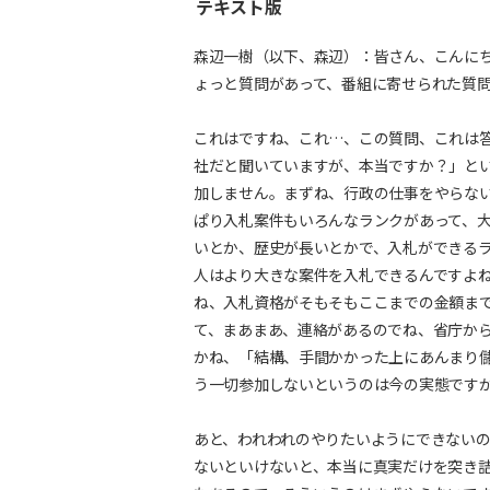
テキスト版
森辺一樹（以下、森辺）：皆さん、こんにちは。
ょっと質問があって、番組に寄せられた質
これはですね、これ…、この質問、これは答
社だと聞いていますが、本当ですか？」と
加しません。まずね、行政の仕事をやらな
ぱり入札案件もいろんなランクがあって、
いとか、歴史が長いとかで、入札ができるラ
人はより大きな案件を入札できるんですよ
ね、入札資格がそもそもここまでの金額まで
て、まあまあ、連絡があるのでね、省庁か
かね、「結構、手間かかった上にあんまり
う一切参加しないというのは今の実態です
あと、われわれのやりたいようにできない
ないといけないと、本当に真実だけを突き