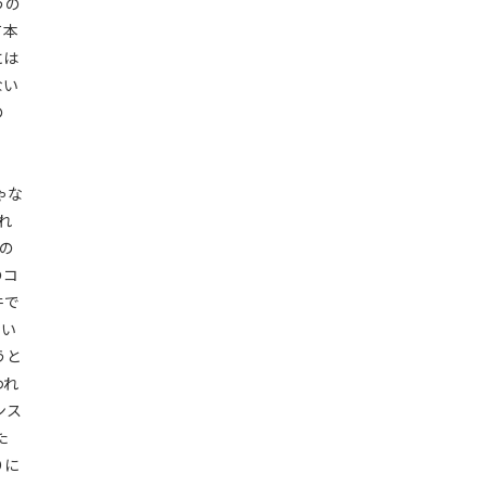
うの
て本
には
ない
の
ゃな
れ
の
のコ
件で
ない
うと
われ
ンス
た
りに