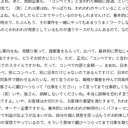
すよね。あと、民間企業も、「コンペです」と言われた瞬間に辞退、とい
意気で。（笑）これは要はね、やっぱりね、われわれのやっていることっ
すよね。もしかしたらどこかでやっているのかもしれませんけど。基本的
う時点で、たぶんもう、その案件を一緒にやってもあまりうまくワークし
ものとわれわれが得意としているものが違うケースがたぶんあるので、な
も案内をね、見積り取って、提案書をもらって、比べて、最終的に弊社じ
由ですから、どうぞお好きにという。ただ、正式に「コンペです」と言わ
でのスタイルですかね。だって、コンペで内容と金額･･･。まあね、日本
ンペ、別にコンペって、別に日本だけじゃないのであるんですけど、日本
で同条件で競わせるみたいな、何て言うのかな、殿様が業者を呼んで同条
お客さんに媚びへつらって「仕事をください」って言ってまで仕事欲しく
。（笑）いや、皆さん、誤解しないでくださいね。本当に誤解を恐れず言
んですよ。いや、お客様は大切だから、お客様の要望を満たすまで、われ
が、オーナー企業ですから、基本的にはわれわれが納得のいくパフォーマ
件で利益が出ようが出まいがね、自分の個人資産を突っ込もうがお約束し
いの覚悟でやっているので、そういう意味で媚びへつらってまで仕事を取