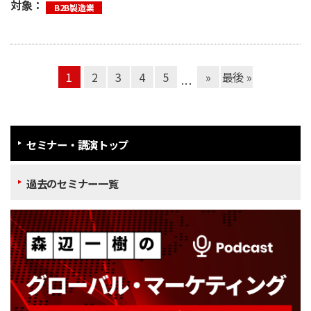
対象：
B2B製造業
1
2
3
4
5
»
最後 »
...
セミナー・講演トップ
過去のセミナー一覧