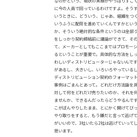
なのかという、現状の実績がやっぱりすご
に今の人員で回っているわけですよ。そう
いうときに、どういう、じゃあ、組織をつ
いうふうに配荷を進めていくんですかとい
か、そういう絶対的な条件というのは全部
をしっかり契約締結前に議論ができて、そ
て、メーカーとしてもここまではプロモー
るということが重要で。具体的な方法をし
わしいディストリビューターじゃないんで
があるし、大きいし、いろいろやっている
ディストリビューション契約のフォーマッ
事例はごまんとあって。どれだけ方法論を
対して何をどれだけ売りたいのか、それを
ませんか、できるんだったらどうやるんで
こがぼんやりしたまま、とにかく開けてび
やり取りをすると、もう嫌だと言って逃げ
がいいので、3社いたら2社は逃げていって
思います。