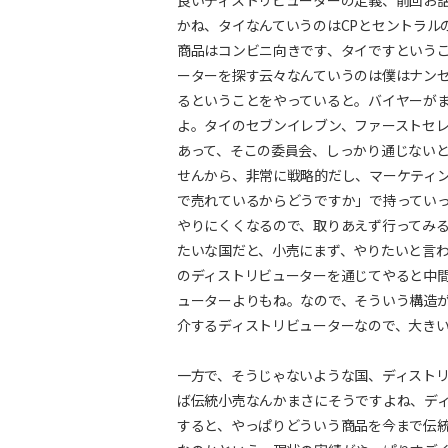
良いディストリビューターの定義、前回お
かね、タイなんていうのはCPとセントラル
商品はコンビニ向きです、タイですという
ーターを探す云々なんていうのは僕はナン
るということをやっていると。バイヤーが
よ。タイのセブンイレブン、ファーストセ
あって、そこの委員会、しっかり通じない
せんから、非常に戦略的だし、マーケティ
で売れているからどうですか」で持ってい
やりにくくなるので、取りあえず行ってみ
たいな国だと、小売にまず、やりたいと言
のディストリビューターを通じてやると中
ューターよりもね。なので、そういう構造
介するディストリビューターなので、大き
一方で、そうじゃないような国、ディスト
ば伝統小売なんかまさにそうですよね、デ
すると、やっぱりどういう商品を今まで伝