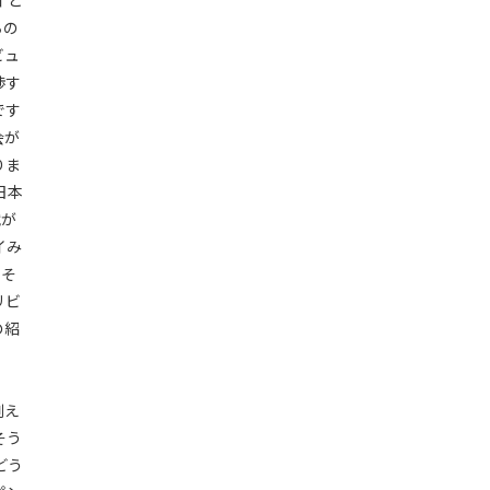
イと
ちの
ビュ
渉す
です
会が
りま
日本
戦が
イみ
、そ
リビ
の紹
例え
そう
どう