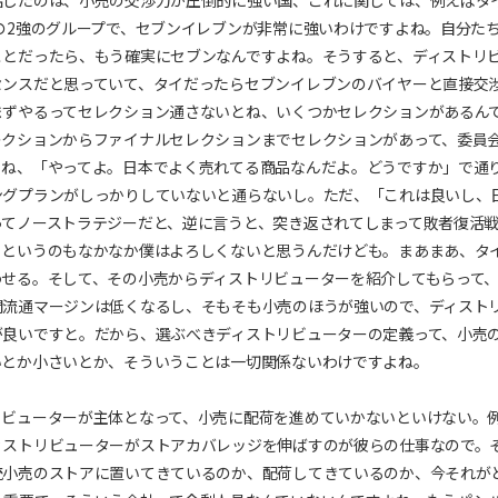
話したのは、小売の交渉力が圧倒的に強い国、これに関しては、例えばタ
の2強のグループで、セブンイレブンが非常に強いわけですよね。自分た
ことだったら、もう確実にセブンなんですよね。そうすると、ディストリ
センスだと思っていて、タイだったらセブンイレブンのバイヤーと直接交
まずやるってセレクション通さないとね、いくつかセレクションがあるん
レクションからファイナルセレクションまでセレクションがあって、委員
とね、「やってよ。日本でよく売れてる商品なんだよ。どうですか」で通
ングプランがしっかりしていないと通らないし。ただ、「これは良いし、
ってノーストラテジーだと、逆に言うと、突き返されてしまって敗者復活
るというのもなかなか僕はよろしくないと思うんだけども。まあまあ、タ
わせる。そして、その小売からディストリビューターを紹介してもらって
間流通マージンは低くなるし、そもそも小売のほうが強いので、ディスト
が良いですと。だから、選ぶべきディストリビューターの定義って、小売
いとか小さいとか、そういうことは一切関係ないわけですよね。
リビューターが主体となって、小売に配荷を進めていかないといけない。
ィストリビューターがストアカバレッジを伸ばすのが彼らの仕事なので。
統小売のストアに置いてきているのか、配荷してきているのか、今それが