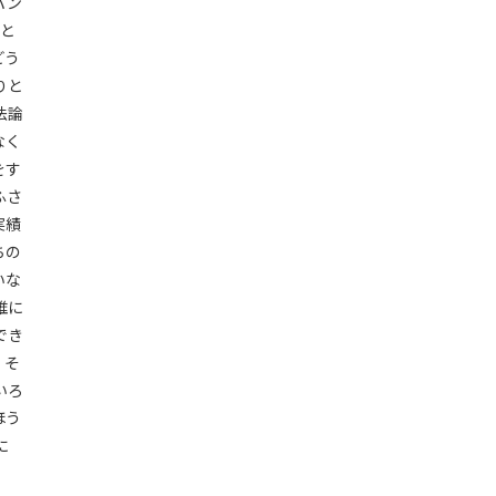
パン
いと
どう
りと
法論
なく
をす
ふさ
実績
ちの
いな
誰に
でき
、そ
いろ
ほう
に