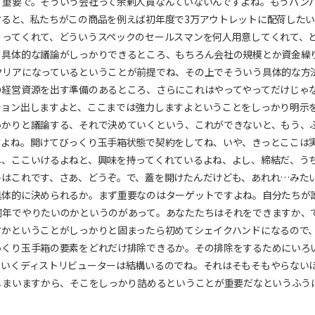
く重要で。そういう会社って余剰人員なんていないんですよね。もうパン
すると、私たちがこの商品を例えば初年度で3万アウトレットに配荷した
くってくれて、どういうスペックのセールスマンを何人用意してくれて、
う具体的な議論がしっかりできるところ、もちろん会社の規模とか資金繰
クリアになっているということが前提でね、その上でそういう具体的な方
の経営資源を出す準備のあるところ、さらにこれはやってやってだけじゃ
ション出しますよと、ここまでは強力しますよということをしっかり明示
っかりと議論する、それで決めていくという、これができないと、もう、
すよね。開けてびっくり玉手箱状態で契約をしてね、いや、きっとここは
し、ここいけるよねと、興味を持ってくれているよね、よし、締結だ、う
トはこれです、さあ、どうぞ。で、蓋を開けたんだけども、あれれ…みた
具体的に決められるか。まず重要なのはターゲットですよね。自分たちが
何年でやりたいのかというのがあって。あなたたちはそれをできますか、
すかということがしっかりと固まったら初めてシェイクハンドになるので
っくり玉手箱の要素をどれだけ排除できるか。その排除をするためにいろ
ていくディストリビューターは結構いるのでね。それはそもそもやらない
しまいますから、そこをしっかり詰めるということが重要だなというふう