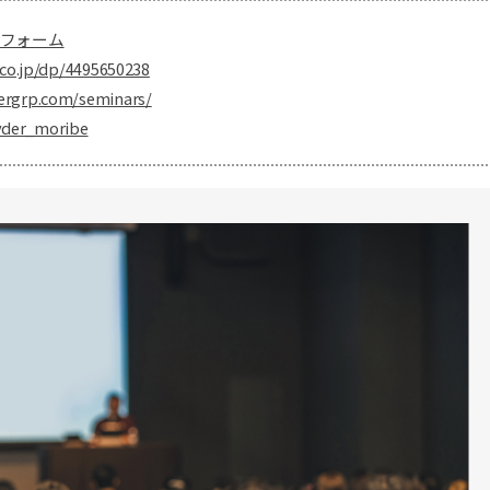
フォーム
co.jp/dp/4495650238
ergrp.com/seminars/
yder_moribe