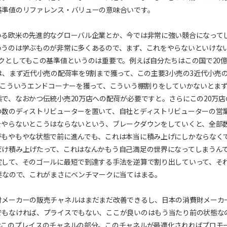
基準値のリファレンス・バリューの意味合いです。
いる欧米の先進的なグローバル企業とか、今では非常に強い競合になって
いうのは学ぶものが非常に多くあるので、まず、これをやらないといけな
クとしてもこの基準値というのは重要で。例えば自分たちはこの国で20
は、まず近代小売の配荷率を9割まで獲って、この主要3小売の3近代小売
、こういうエンドコーナーを獲って、こういう棚割りをしていかないとま
で、なおかつ伝統小売20万店への配荷が必要ですと。さらにこの20万店
の数のディストリビューターを置いて、自社とディストリビューターの営
をやらないとこうはならないという、ブレークダウンをしていくと、全部
がもやもやな状態で前に進んでも、これは本当に積み上げにしかならなく
だけ積み上げたって、これはなんかもう自己満足の世界になってしまうん
定して、そのゴールに最短で到達する手法を逆算で割り出していって、そ
要なので、これがまさにベンチマークに当てはまる。
財メーカーの販売チャネルはまだまだ改善できるし、日本の消費財メーカ
でもなければ、プライスでもない、ここが良いのはもう当たり前の状態な
はこのプレイスのチャネルの部分。このチャネルが最適化されればプロモ