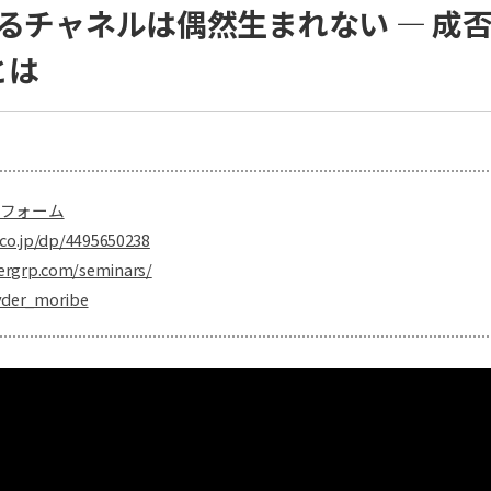
売れるチャネルは偶然生まれない ― 成
とは
フォーム
co.jp/dp/4495650238
ergrp.com/seminars/
yder_moribe