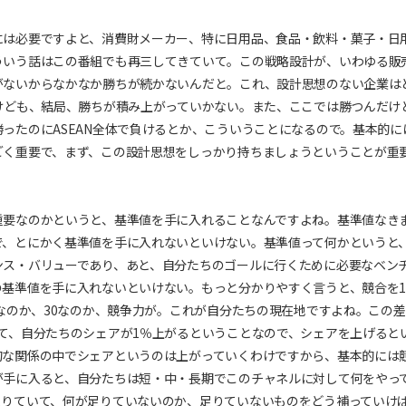
には必要ですよと、消費財メーカー、特に日用品、食品・飲料・菓子・日
ういう話はこの番組でも再三してきていて。この戦略設計が、いわゆる販
がないからなかなか勝ちが続かないんだと。これ、設計思想のない企業は
けども、結局、勝ちが積み上がっていかない。また、ここでは勝つんだけ
ったのにASEAN全体で負けるとか、こういうことになるので。基本的に
ごく重要で、まず、この設計思想をしっかり持ちましょうということが重
重要なのかというと、基準値を手に入れることなんですよね。基準値なき
で、とにかく基準値を手に入れないといけない。基準値って何かというと
ンス・バリューであり、あと、自分たちのゴールに行くために必要なベン
基準値を手に入れないといけない。もっと分かりやすく言うと、競合を1
0なのか、30なのか、競争力が。これが自分たちの現在地ですよね。この
て、自分たちのシェアが1％上がるということなので、シェアを上げると
的な関係の中でシェアというのは上がっていくわけですから、基本的には
が手に入ると、自分たちは短・中・長期でこのチャネルに対して何をやっ
足りていて、何が足りていないのか、足りていないものをどう補っていけ