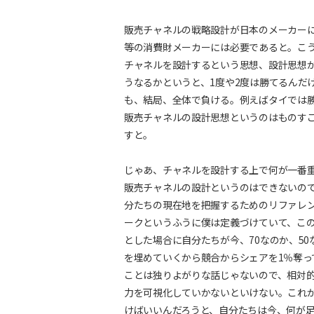
販売チャネルの戦略設計が日本のメーカー
等の消費財メーカーには必要であると。こ
チャネルを設計するという思想、設計思想
うなるかというと、1度や2度は勝てるんだ
も、結局、全体で負ける。例えばタイでは勝
販売チャネルの設計思想というのはものす
すと。
じゃあ、チャネルを設計する上で何が一番
販売チャネルの設計というのはできないの
分たちの現在地を把握するためのリファレ
ークというふうに僕は定義づけていて、この
とした場合に自分たちが今、70なのか、5
を埋めていくから競合からシェアを1％奪っ
ことは独りよがりな話じゃないので、相対
力を可視化していかないといけない。これ
けばいいんだろうと、自分たちは今、何が