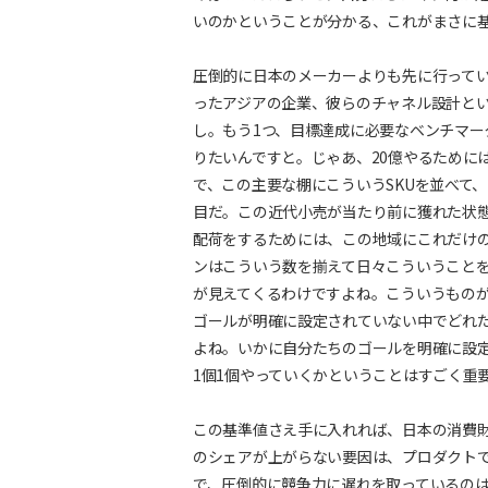
いのかということが分かる、これがまさに
圧倒的に日本のメーカーよりも先に行って
ったアジアの企業、彼らのチャネル設計と
し。もう1つ、目標達成に必要なベンチマー
りたいんですと。じゃあ、20億やるために
で、この主要な棚にこういうSKUを並べて
目だ。この近代小売が当たり前に獲れた状態
配荷をするためには、この地域にこれだけ
ンはこういう数を揃えて日々こういうこと
が見えてくるわけですよね。こういうもの
ゴールが明確に設定されていない中でどれ
よね。いかに自分たちのゴールを明確に設
1個1個やっていくかということはすごく重
この基準値さえ手に入れれば、日本の消費
のシェアが上がらない要因は、プロダクト
で、圧倒的に競争力に遅れを取っているの