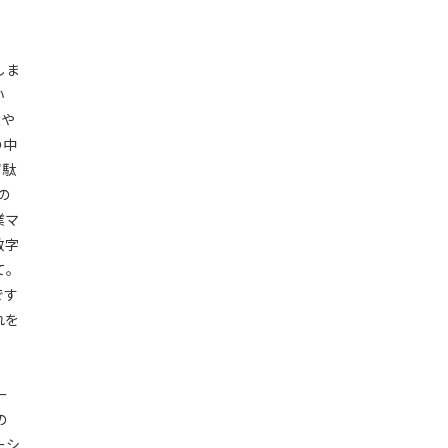
しま
い
億や
の中
ず駄
の
業マ
数字
て。
です
れを
ー
の
ーシ