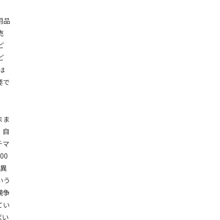
用品
売
ど
ど
は
要で
まま
、自
チマ
00
差異
いう
競争
てい
ばい