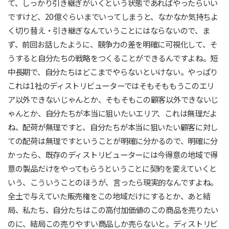
て、しっかり引き継ぎがいくという状態であればやったらいい
ですけど、20億ぐらいまでいってしまうと、なかなか気持ちよ
く切り替え・引き継ぎなんていうことにはならないので、ま
ず、前回お話したように、競争力の差を明確に可視化して、そ
うすると自分たちの戦略をつくることができるんですよね。短
中長期で、自分たちはどこまでやらないといけない。やっぱり
これは1社のディストリビューターではそもそももうこのエリ
ア以外できないじゃんとか、そもそもこの顧客以外できないじ
ゃんとか、自分たちが本当に狙いたいエリア、これは無理だよ
ね、配荷が無理ですと、自分たちが本当に狙いたい顧客に対し
ての配荷は無理ですということが明確に分かるので、明確に分
かったら、既存のディストリビューターには今得意の地域で得
意の製品だけをやってもらうということに契約を変えていくと
いう、こういうことのほうが、言ったら現実的なんですよね。
全土で与えていた販売権をこの地域だけにするとか、あと結
局、私たち、自分たちはこの高付加価値のこの商品を売りたい
のに、結局この売りやすい商品しか売らないと。ディストリビ